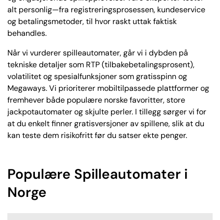
alt personlig—fra registreringsprosessen, kundeservice
og betalingsmetoder, til hvor raskt uttak faktisk
behandles.
Når vi vurderer spilleautomater, går vi i dybden på
tekniske detaljer som RTP (tilbakebetalingsprosent),
volatilitet og spesialfunksjoner som gratisspinn og
Megaways. Vi prioriterer mobiltilpassede plattformer og
fremhever både populære norske favoritter, store
jackpotautomater og skjulte perler. I tillegg sørger vi for
at du enkelt finner gratisversjoner av spillene, slik at du
kan teste dem risikofritt før du satser ekte penger.
Populære Spilleautomater i
Norge