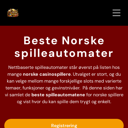
Beste Norske
spilleautomater
Nettbaserte spilleautomater står øverst på listen hos
mange
norske casinospillere
. Utvalget er stort, og du
kan velge mellom mange forskjellige slots med varierte
temaer, funksjoner og gevinstnivåer. På denne siden har
vi samlet de
beste spilleautomatene
for norske spillere
og vist hvor du kan spille dem trygt og enkelt.
Registrering