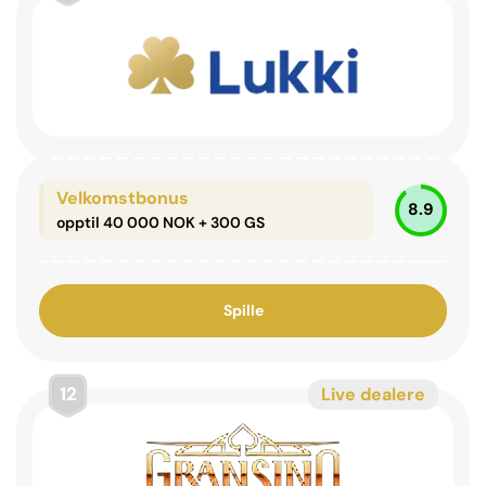
Velkomstbonus
8.9
opptil 40 000 NOK + 300 GS
Spille
12
Live dealere