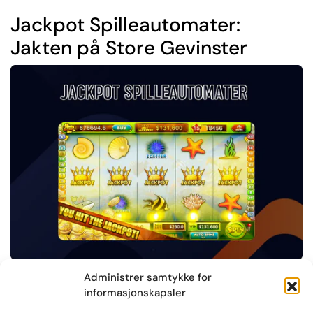
Jackpot Spilleautomater:
Jakten på Store Gevinster
Administrer samtykke for
For spillere som jakter på store gevinster, er jackpot
informasjonskapsler
spilleautomater et populært valg. Disse kan være enten