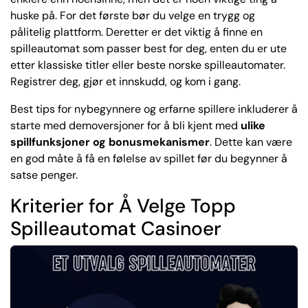
huske på. For det første bør du velge en trygg og
pålitelig plattform. Deretter er det viktig å finne en
spilleautomat som passer best for deg, enten du er ute
etter klassiske titler eller beste norske spilleautomater.
Registrer deg, gjør et innskudd, og kom i gang.
Best tips for nybegynnere og erfarne spillere inkluderer å
starte med demoversjoner for å bli kjent med
ulike
spillfunksjoner og bonusmekanismer
. Dette kan være
en god måte å få en følelse av spillet før du begynner å
satse penger.
Kriterier for Å Velge Topp
Spilleautomat Casinoer