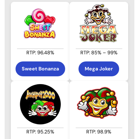
RTP: 96.48%
RTP: 85% – 99%
Sweet Bonanza
Mega Joker
RTP: 95.25%
RTP: 98.9%