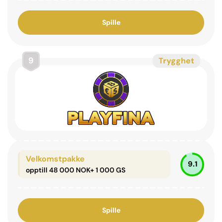
Spille
9
Trygghet
Velkomstpakke
9.1
opptill 48 000 NOK+ 1 000 GS
Spille