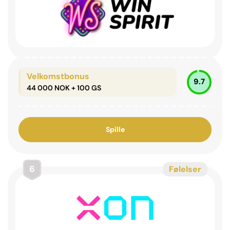
Velkomstbonus
9.7
44 000 NOK + 100 GS
Spille
6
Følelser