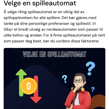
Velge en spilleautomat
Å velge riktig spilleautomat er en viktig del av
spillopplevelsen for alle spillere. Det bør gjøres med
tanke på dine personlige preferanser og spillestil. Vi
tilbyr et bredt utvalg av norskeautomater som passer til
ulike behov og ønsker. For å finne spilleautomater på nett
som passer deg best, bør du vurdere disse faktorene: