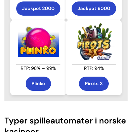
Jackpot 2000
Jackpot 6000
RTP: 98% – 99%
RTP: 94%
Plinko
Pirots 3
Typer spilleautomater i norske
kasinoer