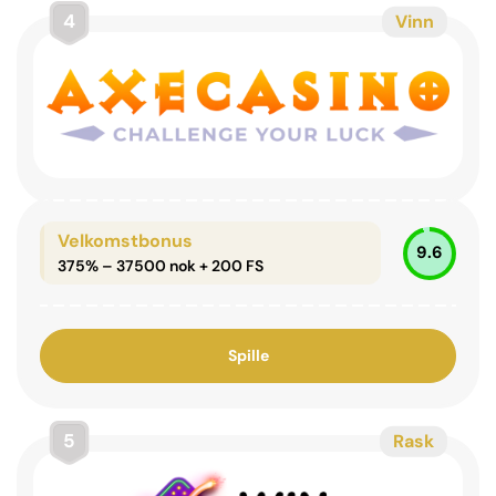
4
Vinn
Velkomstbonus
9.6
375% – 37500 nok + 200 FS
Spille
5
Rask